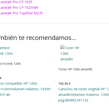
LaserJet Pro CP 1025
LaserJet Pro CP 1025NW
LaserJet Pro TopShot M275
mbién te recomendamos…
r EcoInk 126A
Toner HP 126A amarillo
€
or compatible HP 126A
105,00
€
o+color
Volumen máximo: 14.000
Cartucho de toner original HP 
E314A
amarillo
Volumen máximo: 1.000
pag.
884962161142