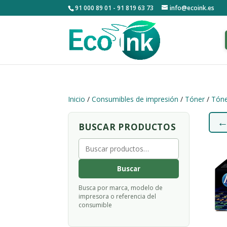
91 000 89 01 - 91 819 63 73
info@ecoink.es
Inicio
/
Consumibles de impresión
/
Tóner
/
Tóne
BUSCAR PRODUCTOS
Buscar
por:
Buscar
Busca por marca, modelo de
impresora o referencia del
consumible