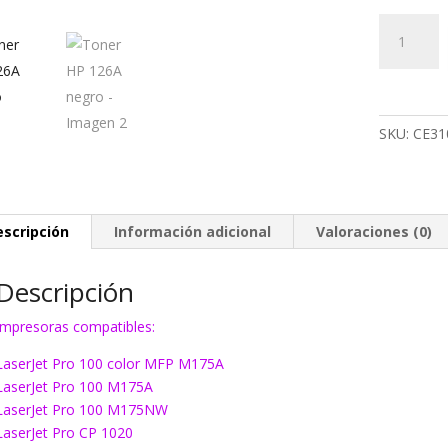
Toner
HP
126A
negro
cantidad
SKU:
CE31
escripción
Información adicional
Valoraciones (0)
Descripción
Impresoras compatibles:
LaserJet Pro 100 color MFP M175A
LaserJet Pro 100 M175A
LaserJet Pro 100 M175NW
LaserJet Pro CP 1020