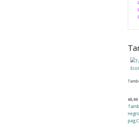
Ta
Tambo
65,00
Tamb
negr
pag.
C