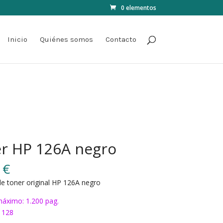
0 elementos
Inicio
Quiénes somos
Contacto
r HP 126A negro
0
€
e toner original HP 126A negro
áximo: 1.200 pag.
1128