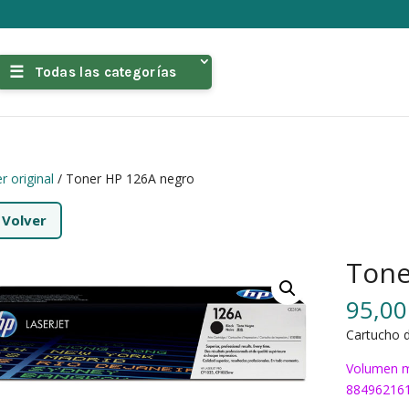
Todas las categorías
r original
/ Toner HP 126A negro
←
Volver
Tone
95,0
Cartucho d
Volumen m
88496216