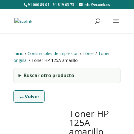
91 000 89 01 - 91 819 63 73
info@ecoink.es
Inicio
/
Consumibles de impresión
/
Tóner
/
Tóner
original
/ Toner HP 125A amarillo
Buscar otro producto
←
Volver
Toner HP
125A
amarillo