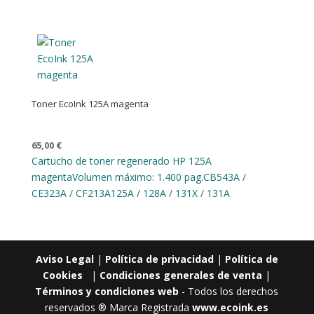
Toner EcoInk 125A magenta
65,00
€
Cartucho de toner regenerado HP 125A
magenta
Volumen máximo: 1.400 pag.
CB543A /
CE323A / CF213A
125A / 128A / 131X / 131A
Aviso Legal
|
Política de privacidad
|
Política de
Cookies
|
Condiciones generales de venta
|
Términos y condiciones web
- Todos los derechos
reservados ® Marca Registrada
www.ecoink.es