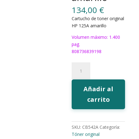
134,00
€
Cartucho de toner original
HP 125A amarillo
Volumen máximo: 1.400
pag.
808736839198
Toner
HP
125A
amarillo
Añadir al
cantidad
carrito
SKU:
CB542A
Categoría:
Tóner original