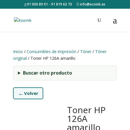
91 000 89 01 - 91 819 63 73
info@ecoink.es
Inicio
/
Consumibles de impresión
/
Tóner
/
Tóner
original
/ Toner HP 126A amarillo
Buscar otro producto
←
Volver
Toner HP
126A
amarillo