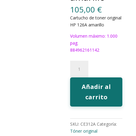
105,00
€
Cartucho de toner original
HP 126A amarillo
Volumen máximo: 1.000
pag.
884962161142
Toner
HP
126A
amarillo
Añadir al
cantidad
carrito
SKU:
CE312A
Categoría:
Tóner original