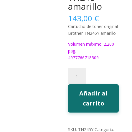
amarillo
143,00
€
Cartucho de toner original
Brother TN245Y amarillo
Volumen máximo: 2.200
pag.
4977766718509
Toner
Brother
TN245
amarillo
Añadir al
cantidad
carrito
SKU:
TN245Y
Categoría: