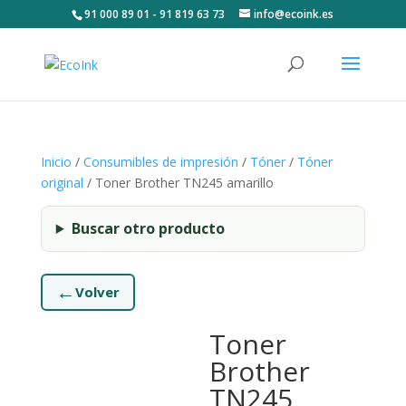
91 000 89 01 - 91 819 63 73
info@ecoink.es
Inicio
/
Consumibles de impresión
/
Tóner
/
Tóner
original
/ Toner Brother TN245 amarillo
Buscar otro producto
←
Volver
Toner
Brother
TN245