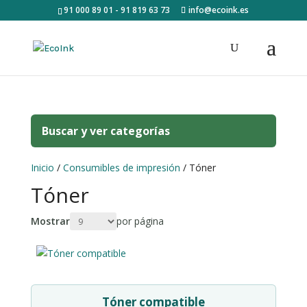
91 000 89 01 - 91 819 63 73
info@ecoink.es
Buscar y ver categorías
Inicio
/
Consumibles de impresión
/ Tóner
Tóner
Mostrar
por página
Tóner compatible