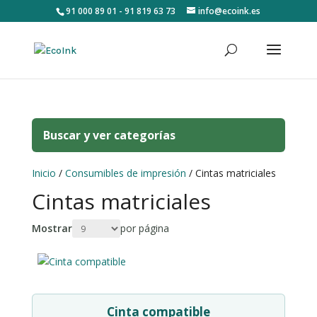
91 000 89 01 - 91 819 63 73
info@ecoink.es
Buscar y ver categorías
Inicio
/
Consumibles de impresión
/ Cintas matriciales
Cintas matriciales
Mostrar
por página
Cinta compatible