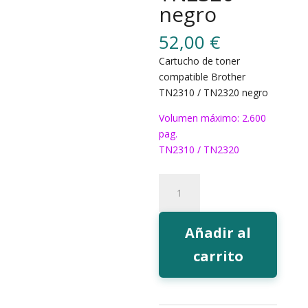
negro
52,00
€
Cartucho de toner
compatible Brother
TN2310 / TN2320 negro
Volumen máximo: 2.600
pag.
TN2310 / TN2320
Toner
EcoInk
TN2320
negro
Añadir al
cantidad
carrito