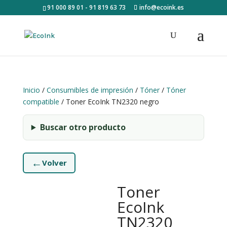
91 000 89 01 - 91 819 63 73
info@ecoink.es
Inicio
/
Consumibles de impresión
/
Tóner
/
Tóner
compatible
/ Toner EcoInk TN2320 negro
Buscar otro producto
←
Volver
Toner
EcoInk
TN2320