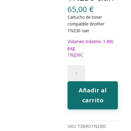
65,00
€
Cartucho de toner
compatible Brother
TN230 cian
Volumen máximo: 1.400
pag.
TN230C
Toner
EcoInk
TN230
cian
Añadir al
cantidad
carrito
SKU:
T3BROTN230C