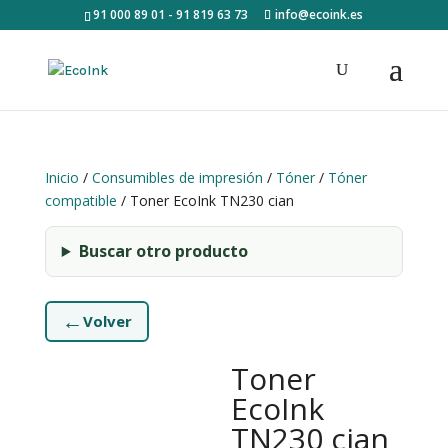
91 000 89 01 - 91 819 63 73
info@ecoink.es
Inicio
/
Consumibles de impresión
/
Tóner
/
Tóner
compatible
/ Toner EcoInk TN230 cian
Buscar otro producto
←
Volver
Toner
EcoInk
TN230 cian