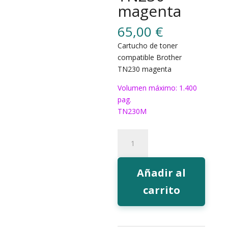
magenta
65,00
€
Cartucho de toner
compatible Brother
TN230 magenta
Volumen máximo: 1.400
pag.
TN230M
Toner
EcoInk
TN230
magenta
Añadir al
cantidad
carrito