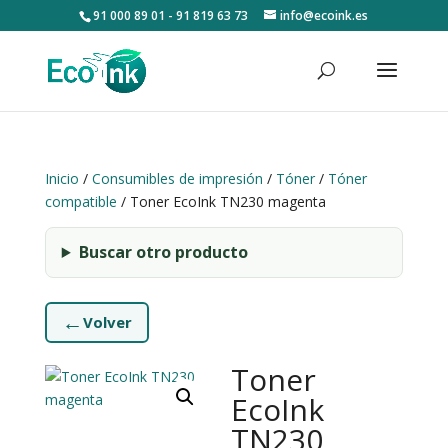
91 000 89 01 - 91 819 63 73
info@ecoink.es
Inicio
/
Consumibles de impresión
/
Tóner
/
Tóner
compatible
/ Toner EcoInk TN230 magenta
Buscar otro producto
←
Volver
Toner
EcoInk
TN230