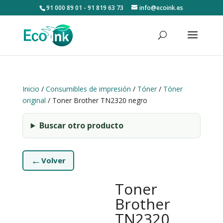
91 000 89 01 - 91 819 63 73
info@ecoink.es
Inicio
/
Consumibles de impresión
/
Tóner
/
Tóner
original
/ Toner Brother TN2320 negro
Buscar otro producto
←
Volver
Toner
Brother
TN2320