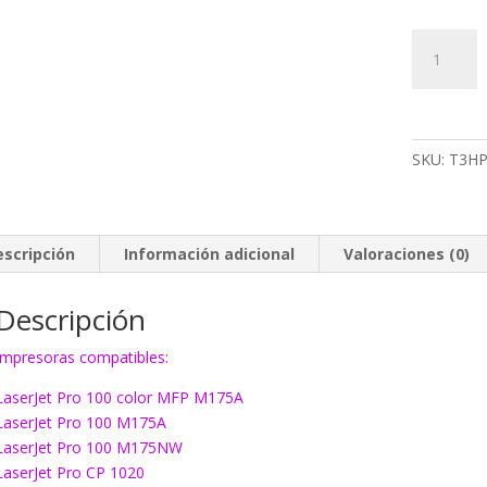
Toner
EcoInk
126A
amarillo
cantidad
SKU:
T3HP
escripción
Información adicional
Valoraciones (0)
Descripción
Impresoras compatibles:
LaserJet Pro 100 color MFP M175A
LaserJet Pro 100 M175A
LaserJet Pro 100 M175NW
LaserJet Pro CP 1020