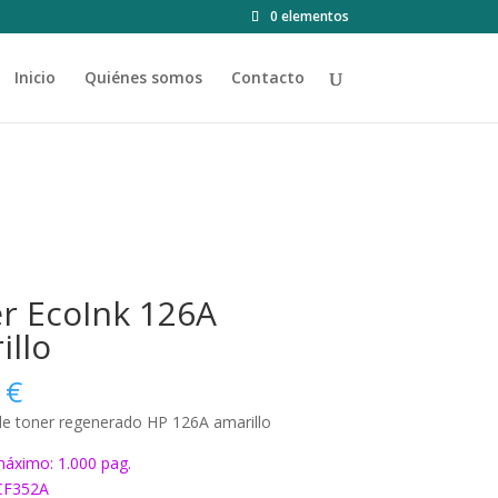
0 elementos
Inicio
Quiénes somos
Contacto
r EcoInk 126A
illo
0
€
de toner regenerado HP 126A amarillo
áximo: 1.000 pag.
CF352A