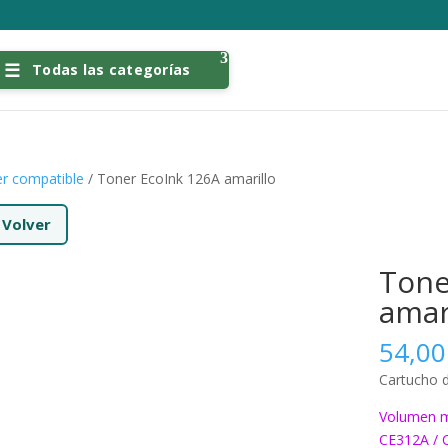
Todas las categorías
r compatible
/ Toner EcoInk 126A amarillo
←
Volver
Tone
amar
54,0
Cartucho 
Volumen m
CE312A / 