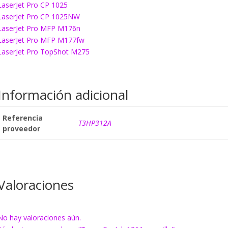
LaserJet Pro CP 1025
LaserJet Pro CP 1025NW
LaserJet Pro MFP M176n
LaserJet Pro MFP M177fw
LaserJet Pro TopShot M275
Información adicional
Referencia
T3HP312A
proveedor
Valoraciones
No hay valoraciones aún.