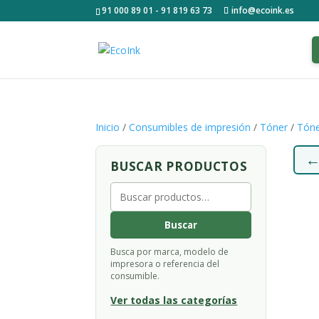
91 000 89 01 - 91 819 63 73
info@ecoink.es
Inicio
/
Consumibles de impresión
/
Tóner
/
Tóne
BUSCAR PRODUCTOS
Buscar
por:
Buscar
Busca por marca, modelo de
impresora o referencia del
consumible.
Ver todas las categorías