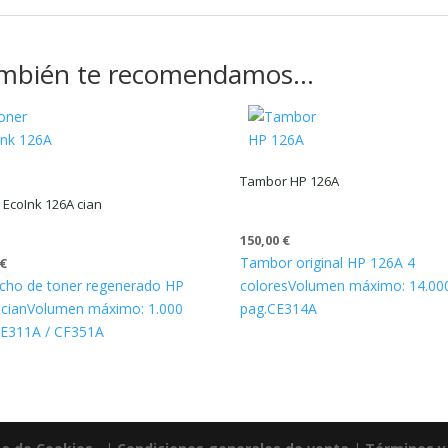
mbién te recomendamos…
Tambor HP 126A
 EcoInk 126A cian
150,00
€
Tambor original HP 126A 4
€
cho de toner regenerado HP
colores
Volumen máximo: 14.00
cian
Volumen máximo: 1.000
pag.
CE314A
E311A / CF351A