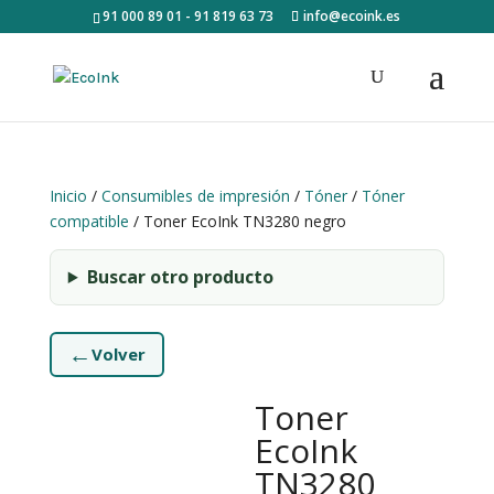
91 000 89 01 - 91 819 63 73
info@ecoink.es
Inicio
/
Consumibles de impresión
/
Tóner
/
Tóner
compatible
/ Toner EcoInk TN3280 negro
Buscar otro producto
←
Volver
Toner
EcoInk
TN3280