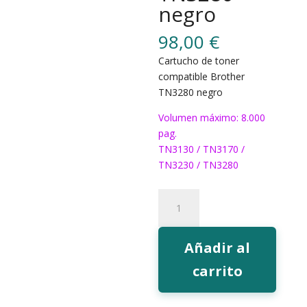
negro
98,00
€
Cartucho de toner
compatible Brother
TN3280 negro
Volumen máximo: 8.000
pag.
TN3130 / TN3170 /
TN3230 / TN3280
Toner
EcoInk
TN3280
negro
Añadir al
cantidad
carrito