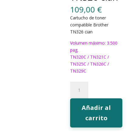
109,00
€
Cartucho de toner
compatible Brother
TN326 cian
Volumen máximo: 3.500
pag.
TN320C / TN321C /
TN325C / TN326C /
TN329C
Toner
EcoInk
TN326
cian
Añadir al
cantidad
carrito