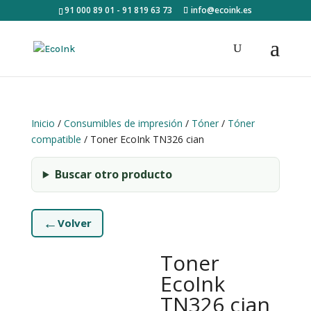
91 000 89 01 - 91 819 63 73
info@ecoink.es
Inicio
/
Consumibles de impresión
/
Tóner
/
Tóner
compatible
/ Toner EcoInk TN326 cian
Buscar otro producto
←
Volver
Toner
EcoInk
TN326 cian