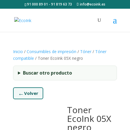
91 000 89 01 - 91 819 63 73
info@ecoink.es
Inicio
/
Consumibles de impresión
/
Tóner
/
Tóner
compatible
/ Toner EcoInk 05X negro
Buscar otro producto
←
Volver
Toner
EcoInk 05X
negro