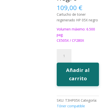
109,00
€
Cartucho de toner
regenerado HP 05X negro
Volumen máximo: 6.500
pag.
CE505X / CF280X
Toner
EcoInk
05X
negro
Añadir al
cantidad
carrito
SKU:
T3HP05X
Categoría:
Tóner compatible