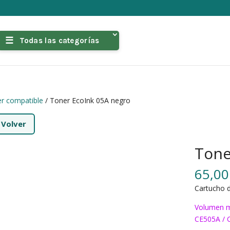
Todas las categorías
r compatible
/ Toner EcoInk 05A negro
←
Volver
Tone
65,0
Cartucho 
Volumen m
CE505A / 