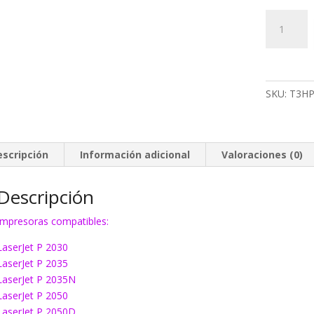
Toner
EcoInk
05A
negro
cantidad
SKU:
T3HP
escripción
Información adicional
Valoraciones (0)
Descripción
Impresoras compatibles:
LaserJet P 2030
LaserJet P 2035
LaserJet P 2035N
LaserJet P 2050
LaserJet P 2050D