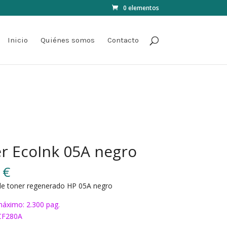
0 elementos
Inicio
Quiénes somos
Contacto
r EcoInk 05A negro
0
€
de toner regenerado HP 05A negro
áximo: 2.300 pag.
CF280A