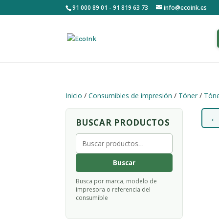
91 000 89 01 - 91 819 63 73
info@ecoink.es
Inicio
/
Consumibles de impresión
/
Tóner
/
Tóne
BUSCAR PRODUCTOS
Buscar
por:
Buscar
Busca por marca, modelo de
impresora o referencia del
consumible