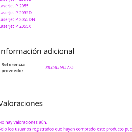
LaserJet P 2055
LaserJet P 2055D
LaserJet P 2055DN
LaserJet P 2055X
Información adicional
Referencia
883585695775
proveedor
Valoraciones
No hay valoraciones aún.
Solo los usuarios registrados que hayan comprado este producto pue