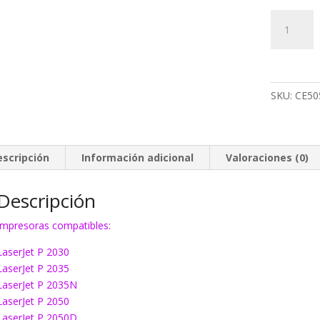
Toner
HP
05A
negro
cantidad
SKU:
CE50
escripción
Información adicional
Valoraciones (0)
Descripción
Impresoras compatibles:
LaserJet P 2030
LaserJet P 2035
LaserJet P 2035N
LaserJet P 2050
LaserJet P 2050D