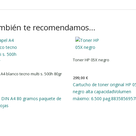
mbién te recomendamos…
Toner HP 05X negro
 A4 blanco tecno multi s. 500h 80gr
299,00
€
Cartucho de toner original HP 0
negro alta capacidad
Volumen
€
l DIN A4 80 gramos paquete de
máximo: 6.500 pag.
8835856957
ojas