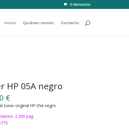
0 elementos
Inicio
Quiénes somos
Contacto
r HP 05A negro
00
€
e toner original HP 05A negro
áximo: 2.300 pag.
5775