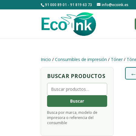
91 000 89 01 - 91 819 63 73
info@ecoink.es
Inicio
/
Consumibles de impresión
/
Tóner
/
Tóne
BUSCAR PRODUCTOS
Buscar
por:
Buscar
Busca por marca, modelo de
impresora o referencia del
consumible