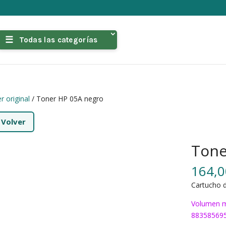
Todas las categorías
r original
/ Toner HP 05A negro
←
Volver
Tone
164,
Cartucho d
Volumen m
88358569