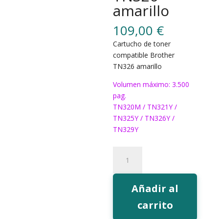
amarillo
109,00
€
Cartucho de toner
compatible Brother
TN326 amarillo
Volumen máximo: 3.500
pag.
TN320M / TN321Y /
TN325Y / TN326Y /
TN329Y
Toner
EcoInk
TN326
amarillo
Añadir al
cantidad
carrito