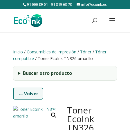
91 000 89 01 - 91 819 63 73
info@ecoink.es
Inicio
/
Consumibles de impresión
/
Tóner
/
Tóner
compatible
/ Toner EcoInk TN326 amarillo
Buscar otro producto
←
Volver
Toner
EcoInk
TN326