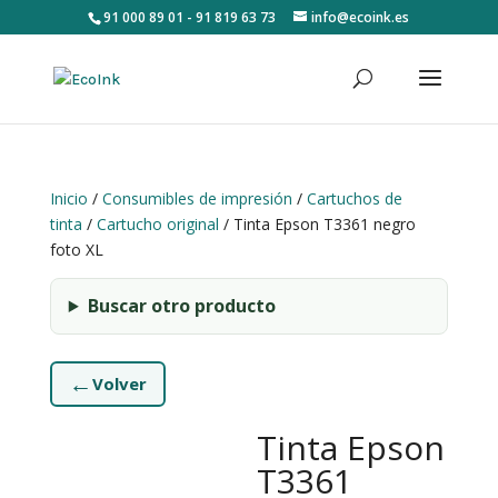
91 000 89 01 - 91 819 63 73
info@ecoink.es
Inicio
/
Consumibles de impresión
/
Cartuchos de
tinta
/
Cartucho original
/ Tinta Epson T3361 negro
foto XL
Buscar otro producto
←
Volver
Tinta Epson
T3361