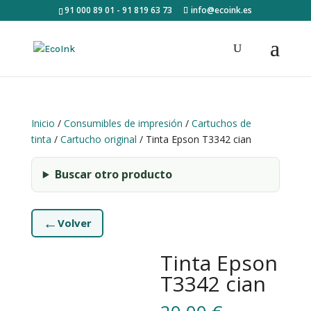
91 000 89 01 - 91 819 63 73
info@ecoink.es
Inicio
/
Consumibles de impresión
/
Cartuchos de
tinta
/
Cartucho original
/ Tinta Epson T3342 cian
Buscar otro producto
←
Volver
Tinta Epson
T3342 cian