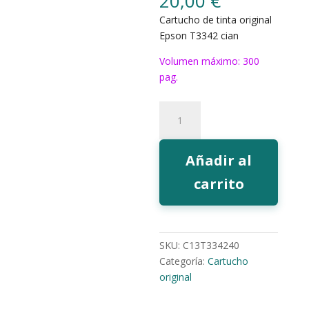
20,00
€
Cartucho de tinta original
Epson T3342 cian
Volumen máximo: 300
pag.
Tinta
Epson
T3342
cian
Añadir al
cantidad
carrito
SKU:
C13T334240
Categoría:
Cartucho
original