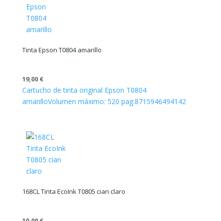
Tinta Epson T0804 amarillo
19,00
€
Cartucho de tinta original Epson T0804
amarillo
Volumen máximo: 520 pag.
8715946494142
168CL Tinta EcoInk T0805 cian claro
10,00
€