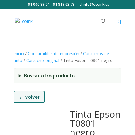
91 000 89 01 - 91 819 63 73
info@ecoink.es
Inicio
/
Consumibles de impresión
/
Cartuchos de
tinta
/
Cartucho original
/ Tinta Epson T0801 negro
Buscar otro producto
←
Volver
Tinta Epson
T0801
negro