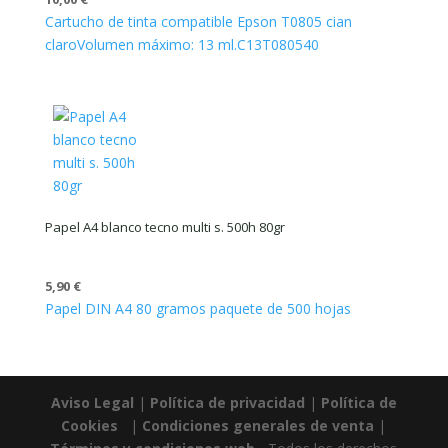
Cartucho de tinta compatible Epson T0805 cian
claro
Volumen máximo: 13 ml.
C13T080540
Papel A4 blanco tecno multi s. 500h 80gr
5,90
€
Papel DIN A4 80 gramos paquete de 500 hojas
Aviso Legal
|
Política de privacidad
|
Política de
Cookies
|
Condiciones generales de venta
|