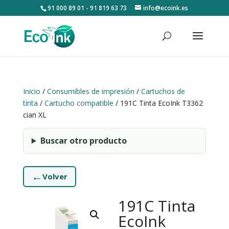
91 000 89 01 - 91 819 63 73
info@ecoink.es
Inicio
/
Consumibles de impresión
/
Cartuchos de
tinta
/
Cartucho compatible
/ 191C Tinta EcoInk T3362
cian XL
Buscar otro producto
←
Volver
191C Tinta
EcoInk