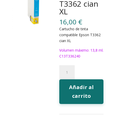
T3362 cian
XL
16,00
€
Cartucho de tinta
compatible Epson T3362
cian XL
Volumen máximo: 13,8 ml.
C13T336240
191C
Tinta
EcoInk
T3362
Añadir al
cian
carrito
XL
cantidad