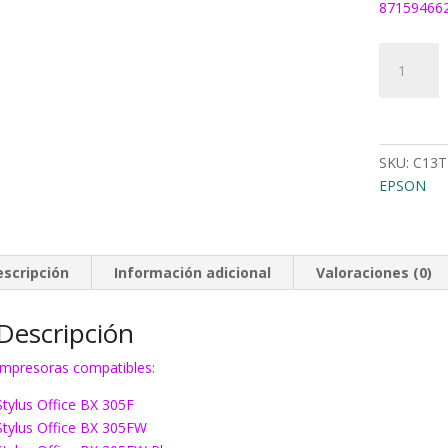
87159466
Tinta
Epson
T1283
magenta
cantidad
SKU:
C13T
EPSON
escripción
Información adicional
Valoraciones (0)
Descripción
Impresoras compatibles:
Stylus Office BX 305F
Stylus Office BX 305FW