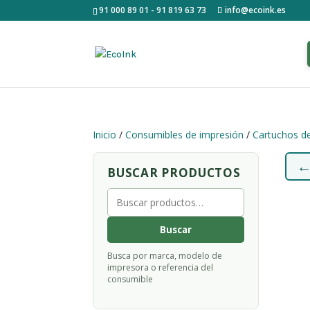
91 000 89 01 - 91 819 63 73
info@ecoink.es
Inicio
/
Consumibles de impresión
/
Cartuchos de
BUSCAR PRODUCTOS
Buscar
por:
Buscar
Busca por marca, modelo de
impresora o referencia del
consumible