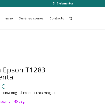
0 elementos
Inicio
Quiénes somos
Contacto
a Epson T1283
enta
0
€
e tinta original Epson T1283 magenta
áximo: 140 pag.