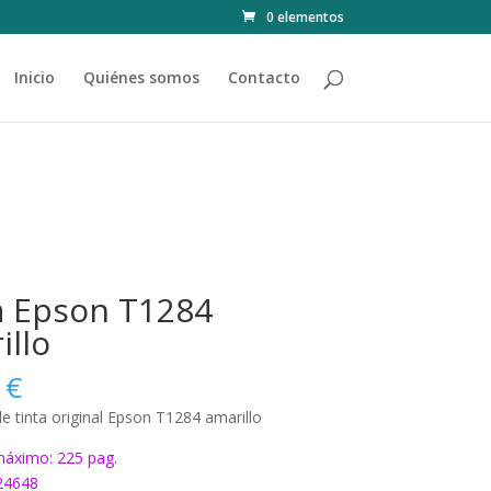
0 elementos
Inicio
Quiénes somos
Contacto
a Epson T1284
illo
0
€
e tinta original Epson T1284 amarillo
áximo: 225 pag.
24648