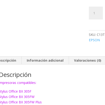
Tinta
Epson
T1284
amarillo
cantidad
SKU:
C13T
EPSON
escripción
Información adicional
Valoraciones (0)
Descripción
Impresoras compatibles:
Stylus Office BX 305F
Stylus Office BX 305FW
Stylus Office BX 305FW Plus