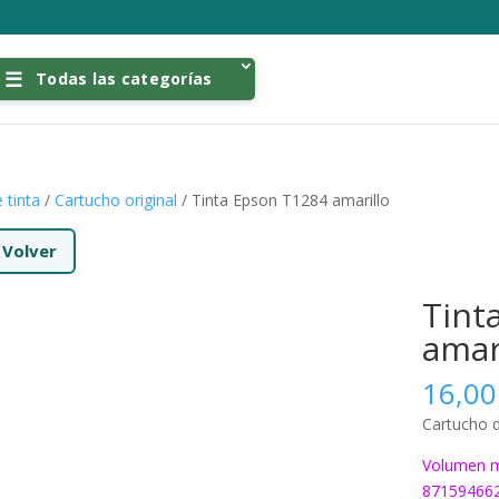
Todas las categorías
 tinta
/
Cartucho original
/ Tinta Epson T1284 amarillo
←
Volver
Tint
amar
16,0
Cartucho d
Volumen m
87159466