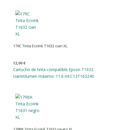
179C Tinta EcoInk T1632 cian XL
12,00
€
Cartucho de tinta compatible Epson T1632
cian
Volumen máximo: 11.6 ml.
C13T163240
179BK Tinta EcoInk T1631 negro XL