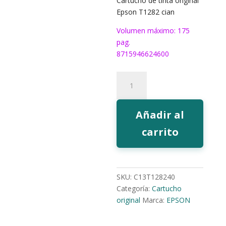
Cartucho de tinta original
Epson T1282 cian
Volumen máximo: 175
pag.
8715946624600
Tinta
Epson
T1282
cian
Añadir al
cantidad
carrito
SKU:
C13T128240
Categoría:
Cartucho
original
Marca:
EPSON