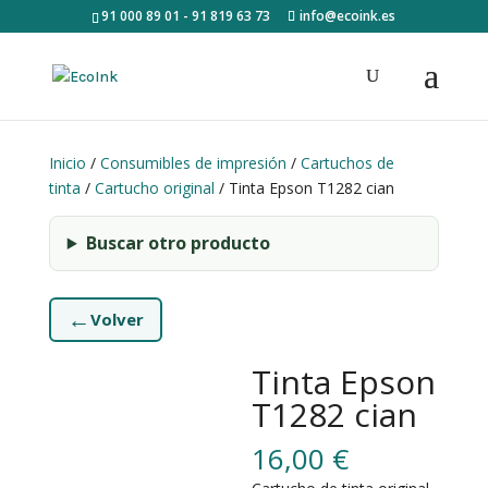
91 000 89 01 - 91 819 63 73
info@ecoink.es
Inicio
/
Consumibles de impresión
/
Cartuchos de
tinta
/
Cartucho original
/ Tinta Epson T1282 cian
Buscar otro producto
←
Volver
Tinta Epson
T1282 cian
16,00
€