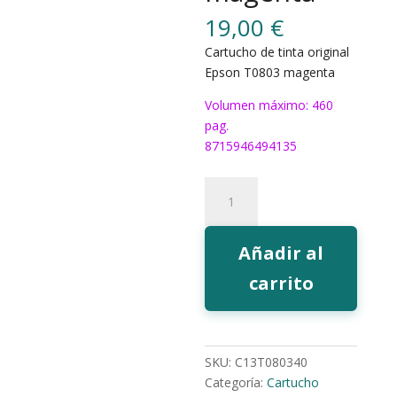
19,00
€
Cartucho de tinta original
Epson T0803 magenta
Volumen máximo: 460
pag.
8715946494135
Tinta
Epson
T0803
magenta
Añadir al
cantidad
carrito
SKU:
C13T080340
Categoría:
Cartucho