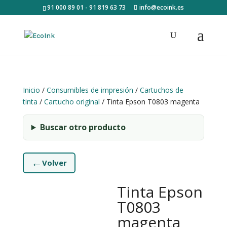
91 000 89 01 - 91 819 63 73
info@ecoink.es
Inicio
/
Consumibles de impresión
/
Cartuchos de
tinta
/
Cartucho original
/ Tinta Epson T0803 magenta
Buscar otro producto
←
Volver
Tinta Epson
T0803
magenta