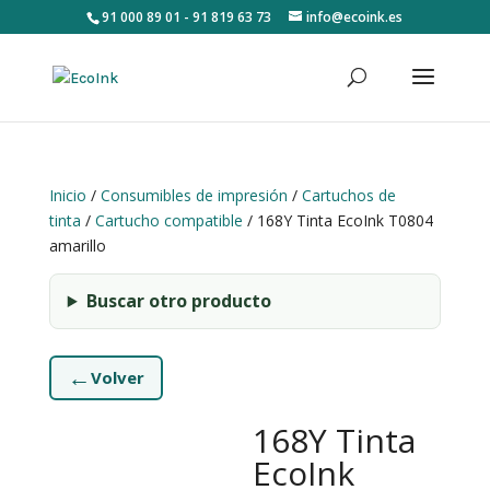
91 000 89 01 - 91 819 63 73
info@ecoink.es
Inicio
/
Consumibles de impresión
/
Cartuchos de
tinta
/
Cartucho compatible
/ 168Y Tinta EcoInk T0804
amarillo
Buscar otro producto
←
Volver
168Y Tinta
EcoInk