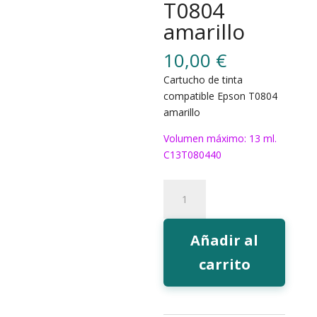
T0804
amarillo
10,00
€
Cartucho de tinta
compatible Epson T0804
amarillo
Volumen máximo: 13 ml.
C13T080440
168Y
Tinta
EcoInk
T0804
Añadir al
amarillo
carrito
cantidad