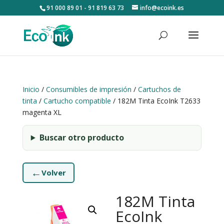
91 000 89 01 - 91 819 63 73
info@ecoink.es
Inicio
/
Consumibles de impresión
/
Cartuchos de
tinta
/
Cartucho compatible
/ 182M Tinta EcoInk T2633
magenta XL
Buscar otro producto
←
Volver
182M Tinta
EcoInk