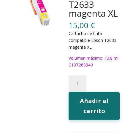
T2633
magenta XL
15,00
€
Cartucho de tinta
compatible Epson T2633
magenta XL
Volumen máximo: 13.8 ml.
C13T263340
182M
Tinta
EcoInk
T2633
Añadir al
magenta
carrito
XL
cantidad