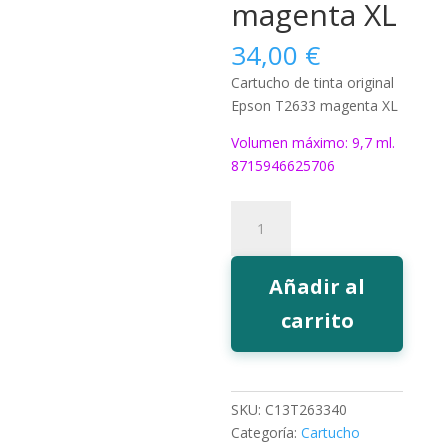
magenta XL
34,00
€
Cartucho de tinta original
Epson T2633 magenta XL
Volumen máximo: 9,7 ml.
8715946625706
Tinta
Epson
T2633
magenta
Añadir al
XL
carrito
cantidad
SKU:
C13T263340
Categoría:
Cartucho