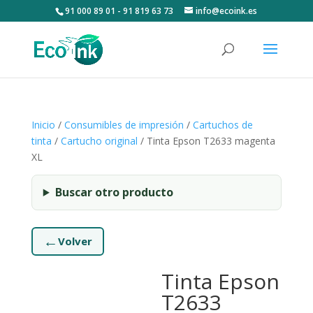
91 000 89 01 - 91 819 63 73
info@ecoink.es
Inicio
/
Consumibles de impresión
/
Cartuchos de
tinta
/
Cartucho original
/ Tinta Epson T2633 magenta
XL
Buscar otro producto
←
Volver
Tinta Epson
T2633