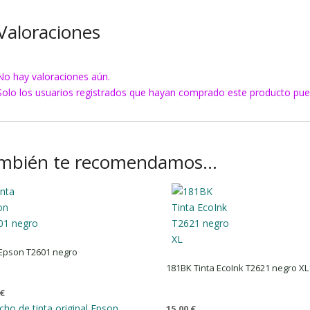
Valoraciones
No hay valoraciones aún.
Solo los usuarios registrados que hayan comprado este producto pue
mbién te recomendamos…
 Epson T2601 negro
181BK Tinta EcoInk T2621 negro XL
€
cho de tinta original Epson
15,00
€