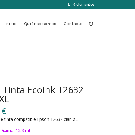
0 elementos
Inicio
Quiénes somos
Contacto
 Tinta EcoInk T2632
 XL
0
€
e tinta compatible Epson T2632 cian XL
áximo: 13.8 ml.