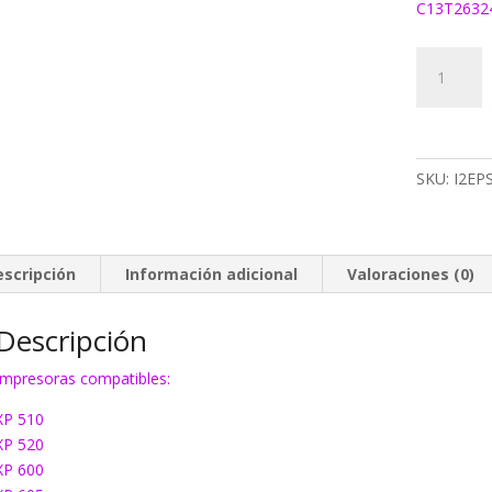
C13T2632
182C
Tinta
EcoInk
T2632
cian
SKU:
I2EP
XL
cantidad
escripción
Información adicional
Valoraciones (0)
Descripción
Impresoras compatibles:
XP 510
XP 520
XP 600