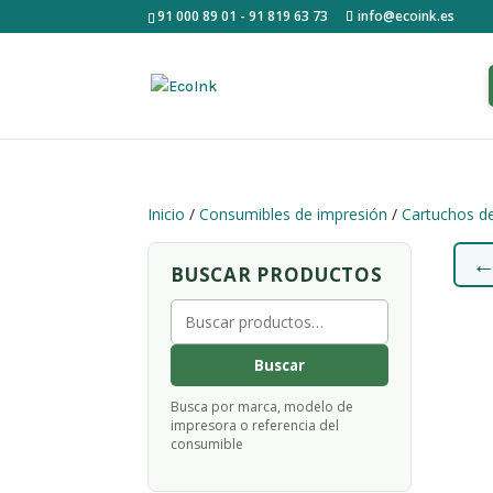
91 000 89 01 - 91 819 63 73
info@ecoink.es
Inicio
/
Consumibles de impresión
/
Cartuchos de
BUSCAR PRODUCTOS
Buscar
por:
Buscar
Busca por marca, modelo de
impresora o referencia del
consumible