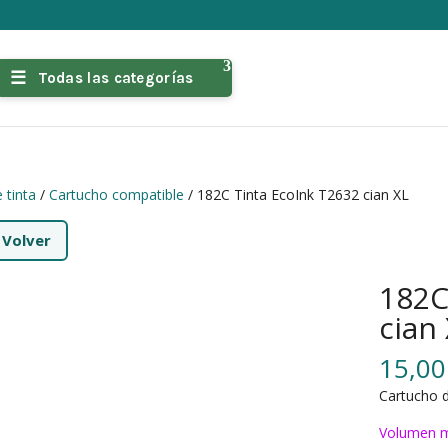
Todas las categorías
 tinta
/
Cartucho compatible
/ 182C Tinta EcoInk T2632 cian XL
←
Volver
182C
cian
15,0
Cartucho d
Volumen m