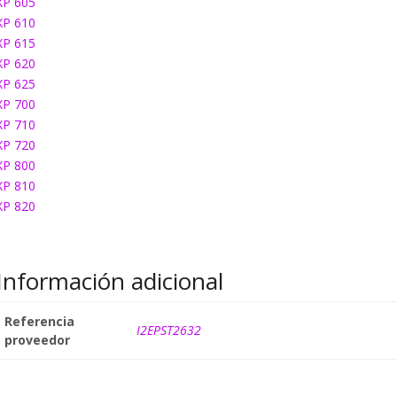
XP 605
XP 610
XP 615
XP 620
XP 625
XP 700
XP 710
XP 720
XP 800
XP 810
XP 820
Información adicional
Referencia
I2EPST2632
proveedor