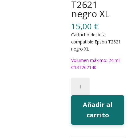
T2621
negro XL
15,00
€
Cartucho de tinta
compatible Epson T2621
negro XL
Volumen máximo: 24 ml.
C13T262140
181BK
Tinta
EcoInk
T2621
Añadir al
negro
carrito
XL
cantidad