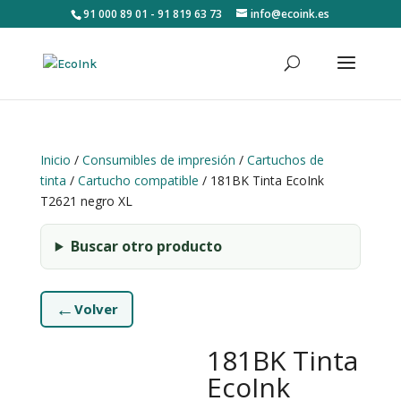
91 000 89 01 - 91 819 63 73
info@ecoink.es
Inicio
/
Consumibles de impresión
/
Cartuchos de
tinta
/
Cartucho compatible
/ 181BK Tinta EcoInk
T2621 negro XL
Buscar otro producto
←
Volver
181BK Tinta
EcoInk