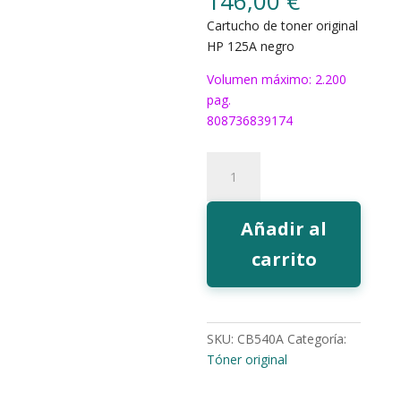
146,00
€
Cartucho de toner original
HP 125A negro
Volumen máximo: 2.200
pag.
808736839174
Toner
HP
125A
negro
Añadir al
cantidad
carrito
SKU:
CB540A
Categoría:
Tóner original