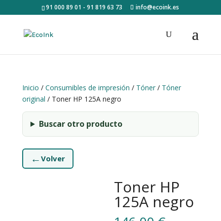
91 000 89 01 - 91 819 63 73
info@ecoink.es
Inicio
/
Consumibles de impresión
/
Tóner
/
Tóner
original
/ Toner HP 125A negro
Buscar otro producto
←
Volver
Toner HP
125A negro