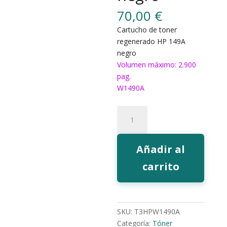
70,00
€
Cartucho de toner
regenerado HP 149A
negro
Volumen máximo: 2.900
pag.
W1490A
Toner
EcoInk
149A
negro
Añadir al
cantidad
carrito
SKU:
T3HPW1490A
Categoría:
Tóner