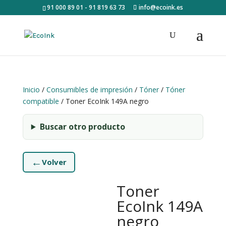
91 000 89 01 - 91 819 63 73
info@ecoink.es
Inicio
/
Consumibles de impresión
/
Tóner
/
Tóner
compatible
/ Toner EcoInk 149A negro
Buscar otro producto
←
Volver
Toner
EcoInk 149A
negro