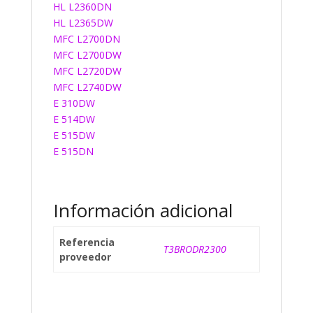
HL L2360DN
HL L2365DW
MFC L2700DN
MFC L2700DW
MFC L2720DW
MFC L2740DW
E 310DW
E 514DW
E 515DW
E 515DN
Información adicional
Referencia
T3BRODR2300
proveedor