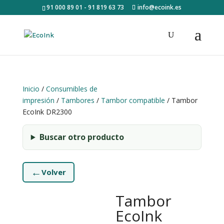
91 000 89 01 - 91 819 63 73
info@ecoink.es
Inicio
/
Consumibles de
impresión
/
Tambores
/
Tambor compatible
/ Tambor
EcoInk DR2300
Buscar otro producto
←
Volver
Tambor
EcoInk