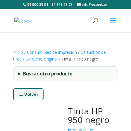
91 000 89 01 - 91 819 63 73
info@ecoink.es
Inicio
/
Consumibles de impresión
/
Cartuchos de
tinta
/
Cartucho original
/ Tinta HP 950 negro
Buscar otro producto
←
Volver
Tinta HP
950 negro