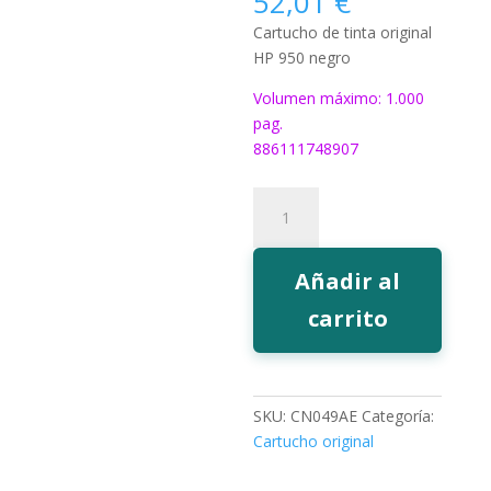
52,01
€
Cartucho de tinta original
HP 950 negro
Volumen máximo: 1.000
pag.
886111748907
Tinta
HP
950
negro
Añadir al
cantidad
carrito
SKU:
CN049AE
Categoría:
Cartucho original