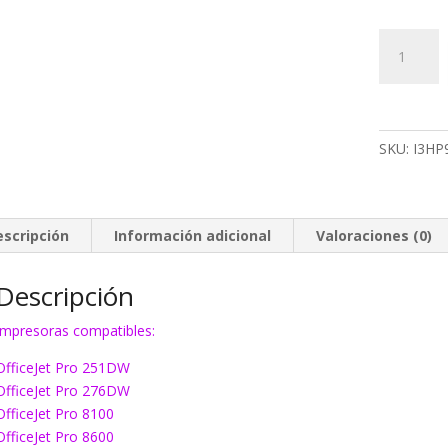
509Y
Tinta
EcoInk
951
amarillo
SKU:
I3HP
XL
cantidad
escripción
Información adicional
Valoraciones (0)
Descripción
Impresoras compatibles:
OfficeJet Pro 251DW
OfficeJet Pro 276DW
OfficeJet Pro 8100
OfficeJet Pro 8600