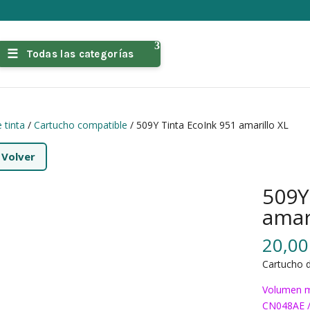
Todas las categorías
 tinta
/
Cartucho compatible
/ 509Y Tinta EcoInk 951 amarillo XL
←
Volver
509Y
amar
20,0
Cartucho d
Volumen m
CN048AE 