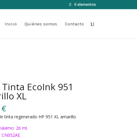
0 elementos
Inicio
Quiénes somos
Contacto
 Tinta EcoInk 951
illo XL
0
€
e tinta regenerado HP 951 XL amarillo
áximo: 26 ml.
/ CN052AE