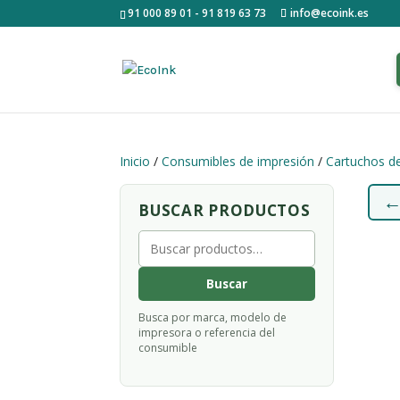
91 000 89 01 - 91 819 63 73
info@ecoink.es
Inicio
/
Consumibles de impresión
/
Cartuchos de
BUSCAR PRODUCTOS
Buscar
por:
Buscar
Busca por marca, modelo de
impresora o referencia del
consumible