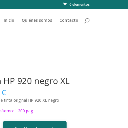
0 elementos
Inicio
Quiénes somos
Contacto
a HP 920 negro XL
0
€
e tinta original HP 920 XL negro
áximo: 1.200 pag.