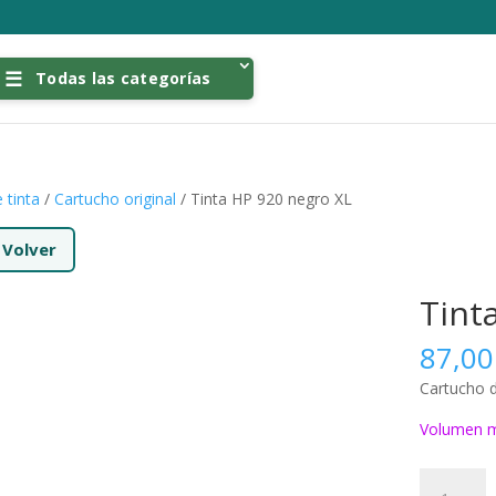
Todas las categorías
 tinta
/
Cartucho original
/ Tinta HP 920 negro XL
←
Volver
Tint
87,0
Cartucho d
Volumen m
Tinta