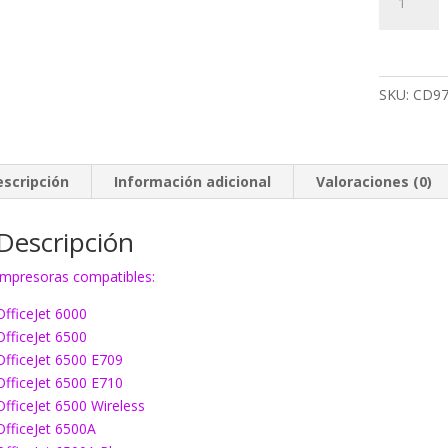
HP
920
negro
XL
SKU:
CD97
cantidad
escripción
Información adicional
Valoraciones (0)
Descripción
Impresoras compatibles:
OfficeJet 6000
OfficeJet 6500
OfficeJet 6500 E709
OfficeJet 6500 E710
OfficeJet 6500 Wireless
OfficeJet 6500A