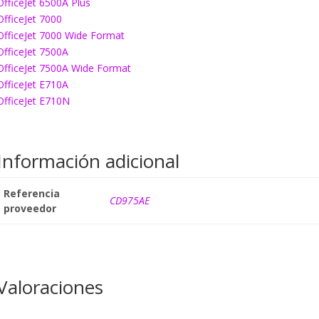
OfficeJet 6500A Plus
OfficeJet 7000
OfficeJet 7000 Wide Format
OfficeJet 7500A
OfficeJet 7500A Wide Format
OfficeJet E710A
OfficeJet E710N
Información adicional
Referencia
CD975AE
proveedor
Valoraciones