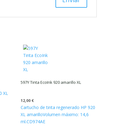
597Y Tinta EcoInk 920 amarillo XL
0 XL
12,00
€
Cartucho de tinta regenerado HP 920
XL amarillo
Volumen máximo: 14,6
ml.
CD974AE