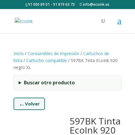
91 000 89 01 - 91 819 63 73
info@ecoink.es
Inicio
/
Consumibles de impresión
/
Cartuchos de
tinta
/
Cartucho compatible
/ 597BK Tinta EcoInk 920
negro XL
Buscar otro producto
←
Volver
597BK Tinta
EcoInk 920