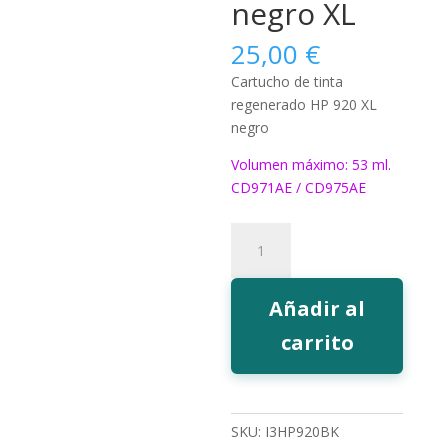
negro XL
25,00
€
Cartucho de tinta
regenerado HP 920 XL
negro
Volumen máximo: 53 ml.
CD971AE / CD975AE
597BK
Tinta
EcoInk
920
Añadir al
negro
carrito
XL
cantidad
SKU:
I3HP920BK