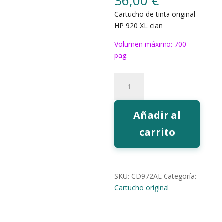
36,00
€
Cartucho de tinta original
HP 920 XL cian
Volumen máximo: 700
pag.
Tinta
HP
920
cian
Añadir al
XL
carrito
cantidad
SKU:
CD972AE
Categoría:
Cartucho original