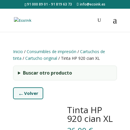
91 000 89 01 - 91 819 63 73
info@ecoink.es
Inicio
/
Consumibles de impresión
/
Cartuchos de
tinta
/
Cartucho original
/ Tinta HP 920 cian XL
Buscar otro producto
←
Volver
Tinta HP
920 cian XL