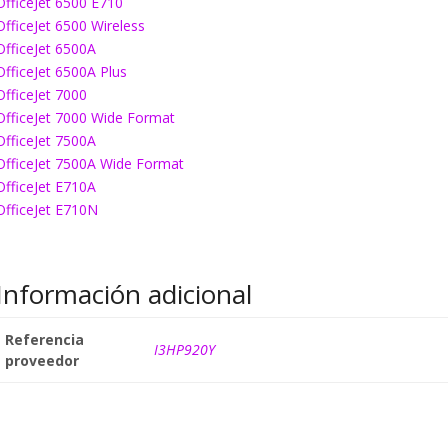
OfficeJet 6500 E710
OfficeJet 6500 Wireless
OfficeJet 6500A
OfficeJet 6500A Plus
OfficeJet 7000
OfficeJet 7000 Wide Format
OfficeJet 7500A
OfficeJet 7500A Wide Format
OfficeJet E710A
OfficeJet E710N
Información adicional
Referencia
I3HP920Y
proveedor