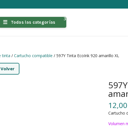
Todas las categorías
 tinta
/
Cartucho compatible
/ 597Y Tinta EcoInk 920 amarillo XL
←
Volver
597Y
amar
12,0
Cartucho d
Volumen m