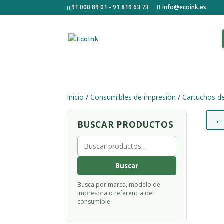
91 000 89 01 - 91 819 63 73
info@ecoink.es
Inicio
/
Consumibles de impresión
/
Cartuchos de
BUSCAR PRODUCTOS
Buscar
por:
Buscar
Busca por marca, modelo de
impresora o referencia del
consumible