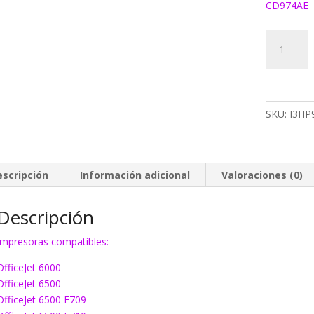
CD974AE
597Y
Tinta
EcoInk
920
amarillo
SKU:
I3HP
XL
cantidad
escripción
Información adicional
Valoraciones (0)
Descripción
Impresoras compatibles:
OfficeJet 6000
OfficeJet 6500
OfficeJet 6500 E709