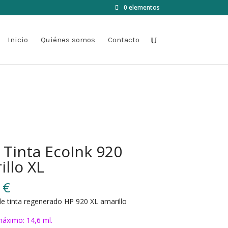
0 elementos
Inicio
Quiénes somos
Contacto
 Tinta EcoInk 920
illo XL
0
€
e tinta regenerado HP 920 XL amarillo
áximo: 14,6 ml.