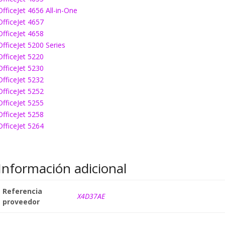
OfficeJet 4656 All-in-One
OfficeJet 4657
OfficeJet 4658
OfficeJet 5200 Series
OfficeJet 5220
OfficeJet 5230
OfficeJet 5232
OfficeJet 5252
OfficeJet 5255
OfficeJet 5258
OfficeJet 5264
Información adicional
Referencia
X4D37AE
proveedor