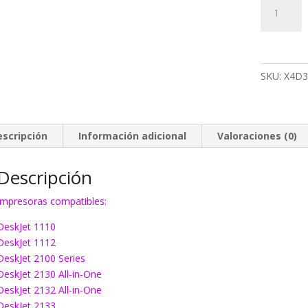
Tinta
HP
302
Multipack
cantidad
SKU:
X4D3
escripción
Información adicional
Valoraciones (0)
Descripción
Impresoras compatibles:
DeskJet 1110
DeskJet 1112
DeskJet 2100 Series
DeskJet 2130 All-in-One
DeskJet 2132 All-in-One
DeskJet 2133