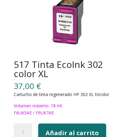
517 Tinta EcoInk 302
color XL
37,00
€
Cartucho de tinta regenerado HP 302 XL tricolor
Volumen máximo: 18 ml.
F6U65AE / F6U67AE
517
Añadir al carrito
Tinta