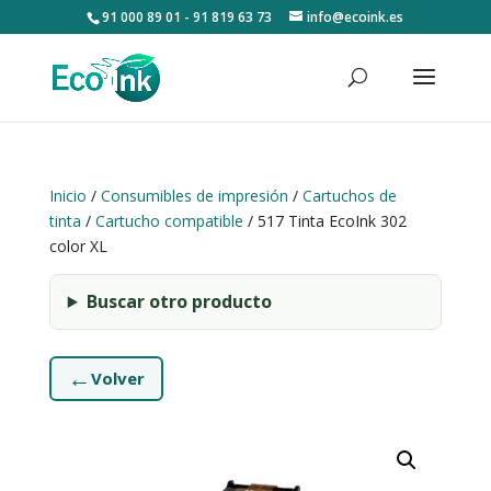
91 000 89 01 - 91 819 63 73
info@ecoink.es
Inicio
/
Consumibles de impresión
/
Cartuchos de
tinta
/
Cartucho compatible
/ 517 Tinta EcoInk 302
color XL
Buscar otro producto
←
Volver