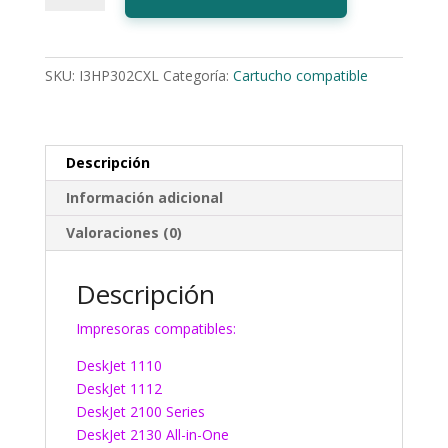
EcoInk
302
color
SKU:
I3HP302CXL
Categoría:
Cartucho compatible
XL
cantidad
Descripción
Información adicional
Valoraciones (0)
Descripción
Impresoras compatibles:
DeskJet 1110
DeskJet 1112
DeskJet 2100 Series
DeskJet 2130 All-in-One