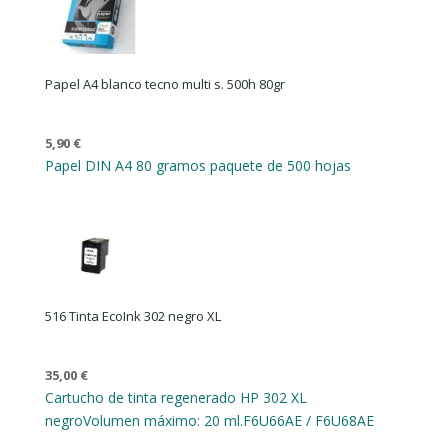
Papel A4 blanco tecno multi s. 500h 80gr
5,90
€
Papel DIN A4 80 gramos paquete de 500 hojas
516 Tinta EcoInk 302 negro XL
35,00
€
Cartucho de tinta regenerado HP 302 XL
negro
Volumen máximo: 20 ml.
F6U66AE / F6U68AE