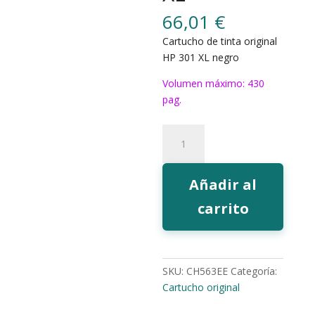
66,01
€
Cartucho de tinta original
HP 301 XL negro
Volumen máximo: 430
pag.
Tinta
HP
301
negro
Añadir al
XL
carrito
cantidad
SKU:
CH563EE
Categoría:
Cartucho original