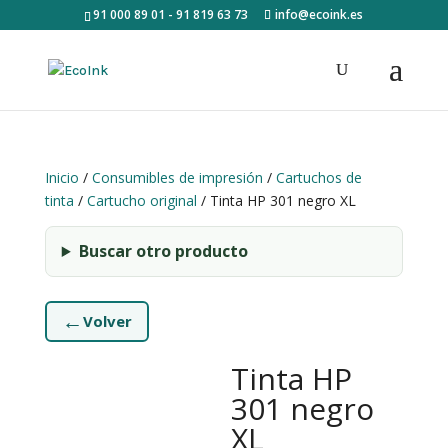
91 000 89 01 - 91 819 63 73
info@ecoink.es
Inicio
/
Consumibles de impresión
/
Cartuchos de
tinta
/
Cartucho original
/ Tinta HP 301 negro XL
Buscar otro producto
←
Volver
Tinta HP
301 negro
XL