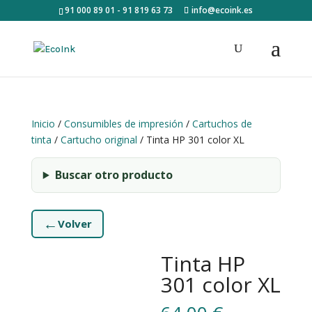
91 000 89 01 - 91 819 63 73
info@ecoink.es
Inicio
/
Consumibles de impresión
/
Cartuchos de
tinta
/
Cartucho original
/ Tinta HP 301 color XL
Buscar otro producto
←
Volver
Tinta HP
301 color XL