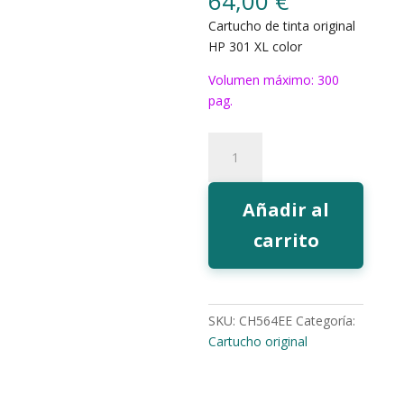
64,00
€
Cartucho de tinta original
HP 301 XL color
Volumen máximo: 300
pag.
Tinta
HP
301
color
Añadir al
XL
carrito
cantidad
SKU:
CH564EE
Categoría:
Cartucho original