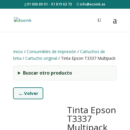
91 000 89 01 - 91 819 63 73
info@ecoink.es
Inicio
/
Consumibles de impresión
/
Cartuchos de
tinta
/
Cartucho original
/ Tinta Epson T3337 Multipack
Buscar otro producto
←
Volver
Tinta Epson
T3337
Multipack