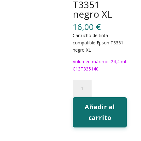
T3351
negro XL
16,00
€
Cartucho de tinta
compatible Epson T3351
negro XL
Volumen máximo: 24,4 ml.
C13T335140
191BK
Tinta
EcoInk
T3351
Añadir al
negro
carrito
XL
cantidad