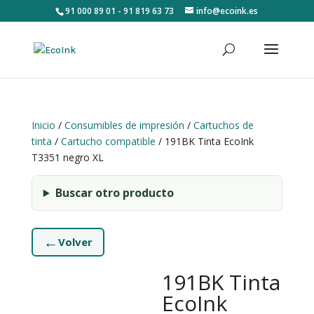
91 000 89 01 - 91 819 63 73
info@ecoink.es
Inicio
/
Consumibles de impresión
/
Cartuchos de
tinta
/
Cartucho compatible
/ 191BK Tinta EcoInk
T3351 negro XL
Buscar otro producto
←
Volver
191BK Tinta
EcoInk