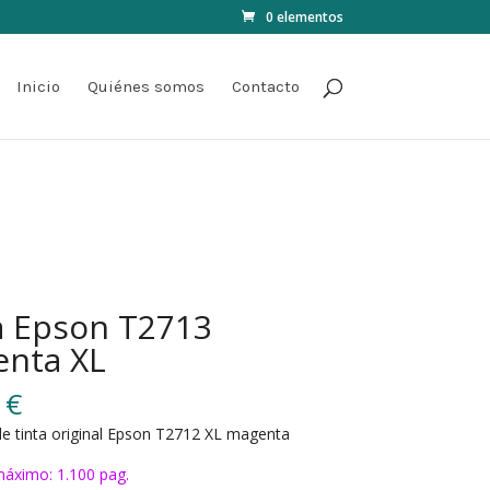
0 elementos
Inicio
Quiénes somos
Contacto
a Epson T2713
nta XL
0
€
e tinta original Epson T2712 XL magenta
áximo: 1.100 pag.