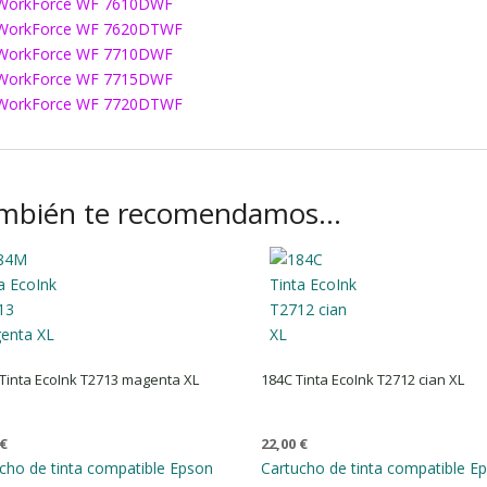
WorkForce WF 7610DWF
WorkForce WF 7620DTWF
WorkForce WF 7710DWF
WorkForce WF 7715DWF
WorkForce WF 7720DTWF
mbién te recomendamos…
Tinta EcoInk T2713 magenta XL
184C Tinta EcoInk T2712 cian XL
€
22,00
€
cho de tinta compatible Epson
Cartucho de tinta compatible E