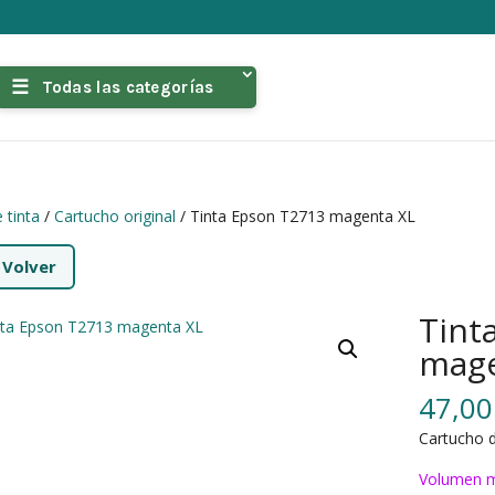
Todas las categorías
 tinta
/
Cartucho original
/ Tinta Epson T2713 magenta XL
←
Volver
Tint
mage
47,0
Cartucho d
Volumen m