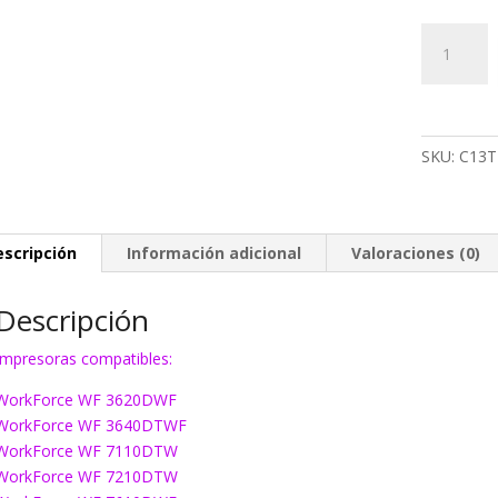
Tinta
Epson
T2713
magenta
XL
SKU:
C13T
cantidad
escripción
Información adicional
Valoraciones (0)
Descripción
Impresoras compatibles:
WorkForce WF 3620DWF
WorkForce WF 3640DTWF
WorkForce WF 7110DTW
WorkForce WF 7210DTW