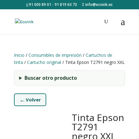
91 000 89 01 - 91 819 63 73
info@ecoink.es
Inicio
/
Consumibles de impresión
/
Cartuchos de
tinta
/
Cartucho original
/ Tinta Epson T2791 negro XXL
Buscar otro producto
←
Volver
Tinta Epson
T2791
negro XXL