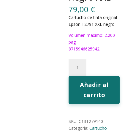
79,00
€
Cartucho de tinta original
Epson T2791 XXL negro
Volumen máximo: 2.200
pag.
8715946625942
Tinta
Epson
T2791
negro
Añadir al
XXL
carrito
cantidad
SKU:
C13T279140
Categoría:
Cartucho