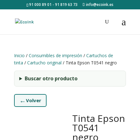
91 000 89 01 - 91 819 63 73
info@ecoink.es
Inicio
/
Consumibles de impresión
/
Cartuchos de
tinta
/
Cartucho original
/ Tinta Epson T0541 negro
Buscar otro producto
←
Volver
Tinta Epson
T0541
negro