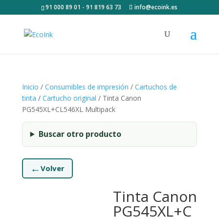
91 000 89 01 - 91 819 63 73
info@ecoink.es
Inicio
/
Consumibles de impresión
/
Cartuchos de
tinta
/
Cartucho original
/ Tinta Canon
PG545XL+CL546XL Multipack
Buscar otro producto
←
Volver
Tinta Canon
PG545XL+C