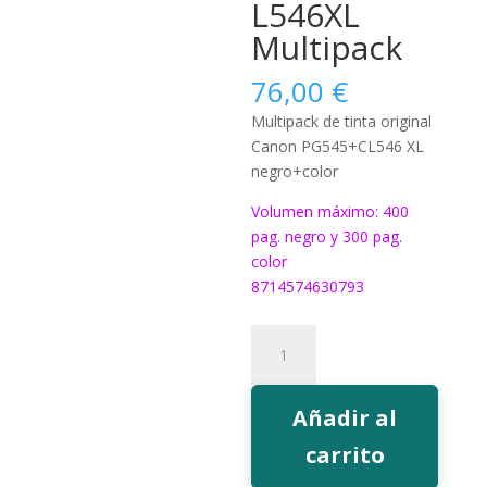
L546XL
Multipack
76,00
€
Multipack de tinta original
Canon PG545+CL546 XL
negro+color
Volumen máximo: 400
pag. negro y 300 pag.
color
8714574630793
Tinta
Canon
PG545XL+CL546XL
Multipack
Añadir al
cantidad
carrito